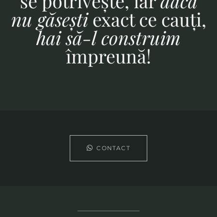
se potrivește, iar
dacă
nu găsești
exact ce cauți,
hai să-l construim
împreună!
CONTACT