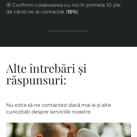
⦿ Confirmi colaborarea cu noi în primele 10 zile
de când ne-ai contactat (
10%
)
Alte întrebări și
răspunsuri:
Nu ezita să ne contactezi dacă mai ai și alte
curiozități despre serviciile noastre.